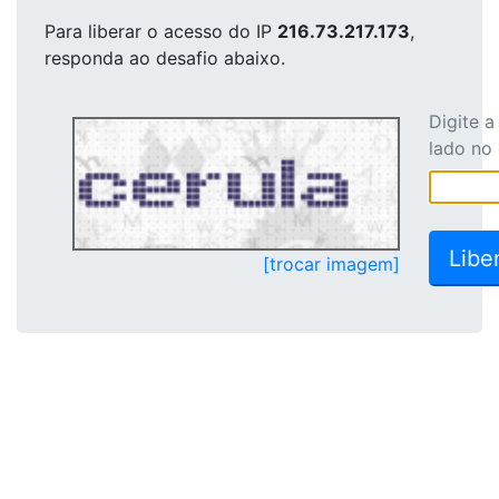
Para liberar o acesso
do IP
216.73.217.173
,
responda ao desafio abaixo.
Digite 
lado no
[trocar imagem]